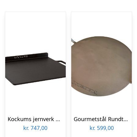
Kockums jernverk Bage /pizzastål opfoldet, 37 x 32 cm
Gourmetstål Rundt pizzastål med greb, 33 cm.
kr.
747,00
kr.
599,00