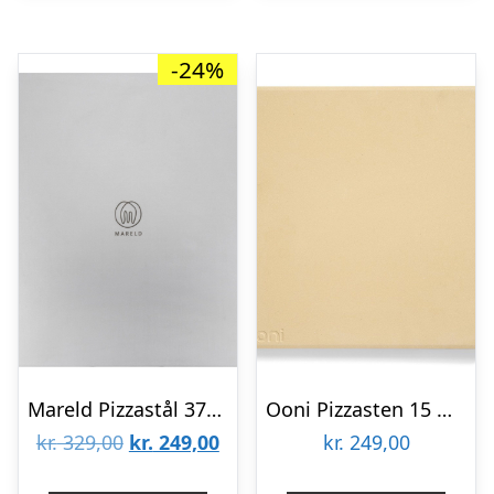
-24%
Mareld Pizzastål 37×33 cm
Ooni Pizzasten 15 mm
Den
Den
kr.
329,00
kr.
249,00
kr.
249,00
oprindelige
aktuelle