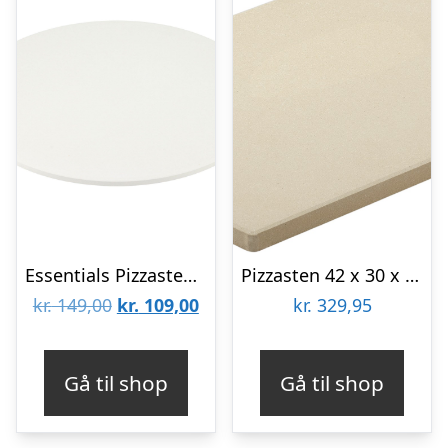
Essentials Pizzasten 36 cm
Pizzasten 42 x 30 x 1,5 cm Keramik
Den
Den
kr.
149,00
kr.
109,00
kr.
329,95
oprindelige
aktuelle
pris
pris
Gå til shop
Gå til shop
var:
er:
kr. 149,00.
kr. 109,00.